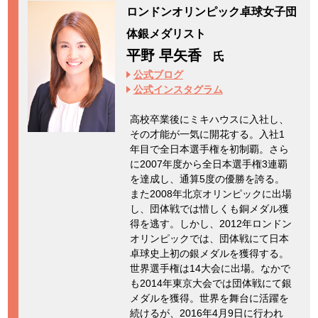
ロンドンオリンピック卓球女子団
体銀メダリスト
平野 早矢香
氏
公式ブログ
公式インスタグラム
高校卒業後にミキハウスに入社し、
その才能が一気に開花する。入社1
年目で全日本選手権を初制覇。さら
に2007年度から全日本選手権3連覇
を達成し、通算5度の優勝を誇る。
また2008年北京オリンピックに出場
し、団体戦では惜しくも銅メダル獲
得を逃す。しかし、2012年ロンドン
オリンピックでは、団体戦にて日本
卓球史上初の銀メダルを獲得する。
世界選手権は14大会に出場。なかで
も2014年東京大会では団体戦にて銀
メダルを獲得。世界を舞台に活躍を
続けるが、2016年4月9日に行われ