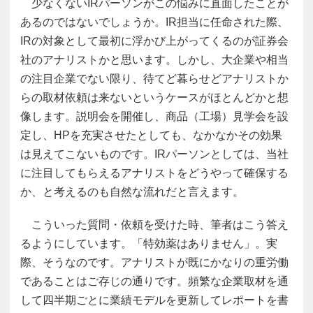
少なくないIRパーソンがこの悩みに直面したことが
あるのではないでしょうか。IR担当に任命された際、
IRの対象として最初に浮かび上がってくるのが証券会
社のアナリストかと思います。しかし、大企業や相当
の注目企業でない限り、待てど暮らせどアナリストか
らの取材依頼は来ないというケースがほとんどかと想
像します。説明会を開催し、商品（工場）見学会を設
定し、HPを充実させたとしても、なかなかその効果
は見えてこないものです。IRパーソンとしては、当社
に注目してもらえるアナリストをどうやって確保する
か、と考えるのも自然な流れだと言えます。
こういった質問・依頼を受けた時、筆者はこう答え
るようにしています。「特効薬はありません」。実
際、そうなのです。アナリストが既にかなりの重労働
であることはご存じの通りです。頻繁な企業取材を通
して四半期ごとに業績モデルを更新してレポートを書